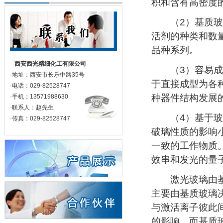
积和含有高密度
（2）基质玻璃
活剂的种类和数
品种系列。
西安西光精细化工有限公司
（3）容易成型
·地址：西安市长乐中路35号
于直接成型为各
·电话：029-82528747
种器件结构发展
·手机：13571988630
·联系人：赵先生
（4）基于玻璃
·传真：029-82528747
破璃性质的影响
一致的工作物质
效串和发光的量
激光玻璃由基质
主要由基质玻璃
与激活离子彼此
的影响，而基质