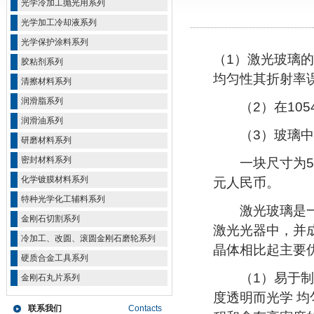
光学冷加工抛光用系列
光学加工冷却液系列
光学保护涂料系列
（1）激光玻璃的
胶粘剂系列
均匀性其折射率误差
清擦材料系列
润滑脂系列
（2）在1054n
润滑油系列
（3）玻璃中O
研磨材料系列
密封材料系列
一块尺寸为500
化学镀膜材料系列
元人民币。
特种光学化工辅料系列
激光玻璃是一种
金刚石切割系列
激光光器中，并
冷加工、改圆、滚圆金刚石磨轮系列
晶体相比起主要
硬质合金工具系列
（1）易于制备
金刚石丸片系列
度透明而光学 
联系我们
Contacts