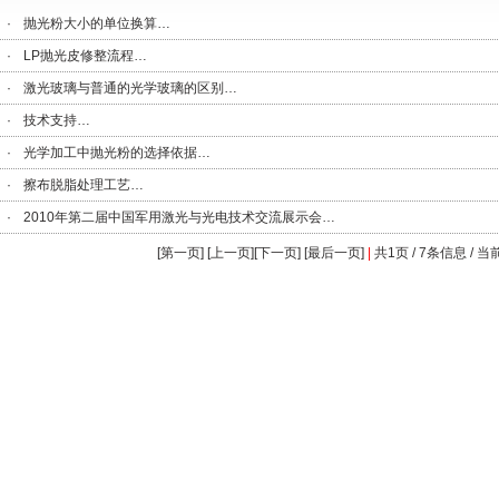
·
抛光粉大小的单位换算
…
·
LP抛光皮修整流程
…
·
激光玻璃与普通的光学玻璃的区别
…
·
技术支持
…
·
光学加工中抛光粉的选择依据
…
·
擦布脱脂处理工艺
…
·
2010年第二届中国军用激光与光电技术交流展示会
…
[第一页] [上一页][下一页] [最后一页]
|
共1页 / 7条信息 / 