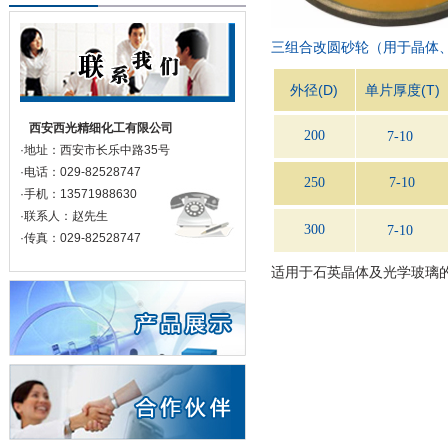
三组合改圆砂轮（用于晶体
外径(D)
单片厚度(T)
西安西光精细化工有限公司
200
7-10
·地址：西安市长乐中路35号
·电话：029-82528747
250
7-10
·手机：13571988630
·联系人：赵先生
300
7-10
·传真：029-82528747
适用于石英晶体及光学玻璃