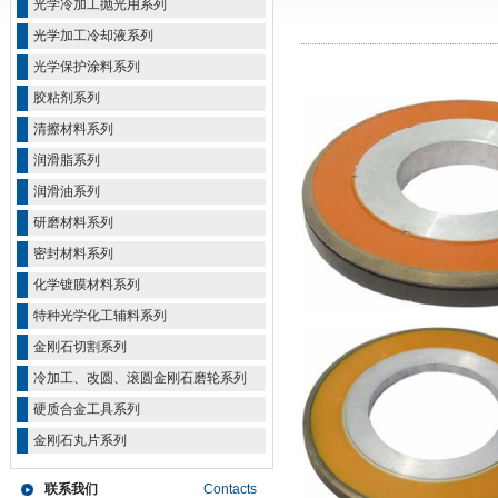
光学冷加工抛光用系列
光学加工冷却液系列
光学保护涂料系列
胶粘剂系列
清擦材料系列
润滑脂系列
润滑油系列
研磨材料系列
密封材料系列
化学镀膜材料系列
特种光学化工辅料系列
金刚石切割系列
冷加工、改圆、滚圆金刚石磨轮系列
硬质合金工具系列
金刚石丸片系列
联系我们
Contacts