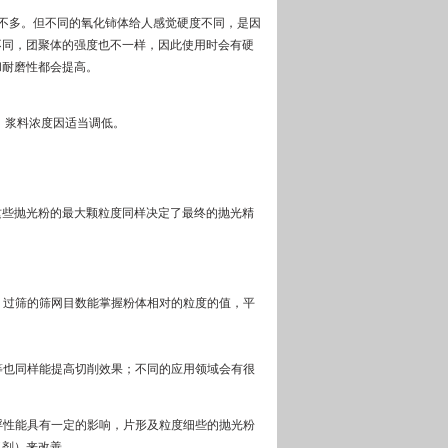
不多。但不同的氧化铈体给人感觉硬度不同，是因
不同，团聚体的强度也不一样，因此使用时会有硬
和耐磨性都会提高。
，浆料浓度因适当调低。
这些抛光粉的最大颗粒度同样决定了最终的抛光精
。过筛的筛网目数能掌握粉体相对的粒度的值，平
等也同样能提高切削效果；不同的应用领域会有很
浮性能具有一定的影响，片形及粒度细些的抛光粉
（剂）来改善。