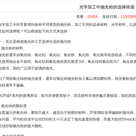
光学加工中抛光粉的选择依据
查看：
10454
发稿日期：
12/2/200
光学加工中经常要用到各种不同类型的抛光粉，加工不同的晶体材料，光学材料，以
是如何选择呢？可以根据如下的方式来选择：
一，其次是根据抛光的工艺选择合适的抛光粉
1.抛光粉的材料
抛光粉通常由氧化铈、氧化铝、氧化硅、氧化铁、氧化锆、氧化铬等组份组成，不同
此使用场合各不相同。氧化铝和氧化铬的莫氏硬度为9，氧化铈和氧化锆为7，氧化铁
也相当，因此广泛用于玻璃的抛光。
为了增加氧化铈的抛光速度，通常在氧化铈抛光粉加入氟以增加磨削率。铈含量较低的
光粉通常不掺氟。
对ZF或F系列的玻璃来说，因为本身硬度较小，而且材料本身的氟含量较高，因此因
2.氧化铈的颗粒度
粒度越大的氧化铈，磨削力越大，越适合于较硬的材料，ZF玻璃应该用偏细的抛光粉
布问题，平均粒径或中位径D50的大小只决定了抛光速度的快慢，而最大粒径Dmax
必须控制抛光粉的最大颗粒。