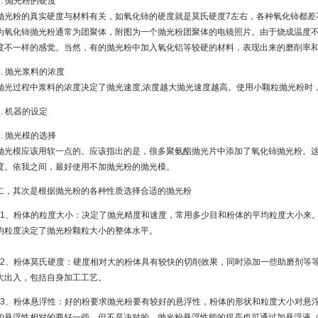
3. 抛光粉的硬度
抛光粉的真实硬度与材料有关，如氧化铈的硬度就是莫氏硬度7左右，各种氧化铈都差
为氧化铈抛光粉通常为团聚体，附图为一个抛光粉团聚体的电镜照片。由于烧成温度
度不一样的感觉。当然，有的抛光粉中加入氧化铝等较硬的材料，表现出来的磨削率
4. 抛光浆料的浓度
抛光过程中浆料的浓度决定了抛光速度,浓度越大抛光速度越高。使用小颗粒抛光粉时
5. 机器的设定
6. 抛光模的选择
抛光模应该用软一点的。应该指出的是，很多聚氨酯抛光片中添加了氧化铈抛光粉。
度。依我之间，最好使用不加抛光粉的抛光模。
二，其次是根据抛光粉的各种性质选择合适的抛光粉
1、粉体的粒度大小：决定了抛光精度和速度，常用多少目和粉体的平均粒度大小来
均粒度决定了抛光粉颗粒大小的整体水平。
2、粉体莫氏硬度：硬度相对大的粉体具有较快的切削效果，同时添加一些助磨剂等
大出入，包括自身加工工艺。
3、粉体悬浮性：好的粉要求抛光粉要有较好的悬浮性，粉体的形状和粒度大小对悬
的悬浮性相对的要好一些，但不是决对的。抛光粉悬浮性能的提高也可通过加悬浮液