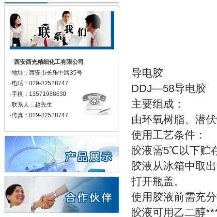
西安西光精细化工有限公司
导电胶
·地址：西安市长乐中路35号
·电话：029-82528747
DDJ—58导电胶
·手机：13571988630
主要组成：
·联系人：赵先生
·传真：029-82528747
由环氧树脂、潜伏
使用工艺条件：
胶液需5℃以下贮
胶液从冰箱中取出
打开瓶盖。
使用胶液前需充分
胶液可用乙二醇*